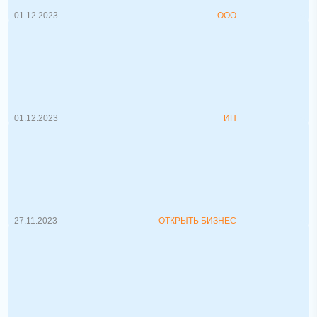
01.12.2023
ООО
Как стать ИП и переход ИП в юрлицо
2023
На портале pravo.by недавно был
представлен проект закона "О внесении ...
01.12.2023
ИП
Сотрудники в компанию. Как
выбрать?
Как найти хорошего сотрудника к себе в
команду? Лич...
27.11.2023
ОТКРЫТЬ БИЗНЕС
Как стать Индивидуальным
Предпринимателем?
Хотите зарегистрироваться и
осуществлять деятельность в виде
Индивидуа...