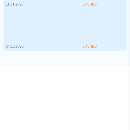
11.01.2026
БИЗНЕС
Как составить бизнес-план:
пошаговое руководство для стартапа
и действующего бизнеса
Зачем нужен бизнес-план? Бизнес-план
— ...
24.12.2025
БИЗНЕС