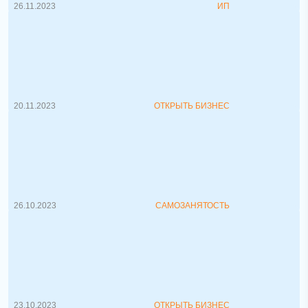
26.11.2023
ИП
Как выбрать нишу для бизнеса?
Как правильно выбрать нишу для бизнеса.
В со...
20.11.2023
ОТКРЫТЬ БИЗНЕС
Самозанятость, как начать работать.
Самозанятый: как максимально быстро и
выгодно начать работать на себя....
26.10.2023
САМОЗАНЯТОСТЬ
Как находить клиентов
За любым товаром, услугой скрывается
длинная история их возникновения....
23.10.2023
ОТКРЫТЬ БИЗНЕС