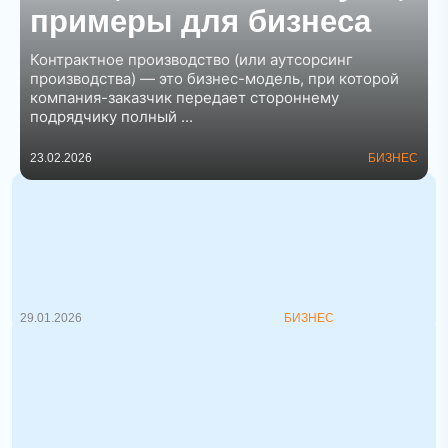
примеры для бизнеса
Контрактное производство (или аутсорсинг
производства) — это бизнес-модель, при которой
компания-заказчик передает стороннему
подрядчику полный ...
23.02.2026
БИЗНЕС
Что такое KPI: как устанавливать и
отслеживать ключевые показатели
эффективности
KPI (Key Performance Indicator) — это не
просто модное...
29.01.2026
БИЗНЕС
Три бизнеса, ставшие открытием в
США
! История США полна примеров
инновационных бизнес-моделей, к...