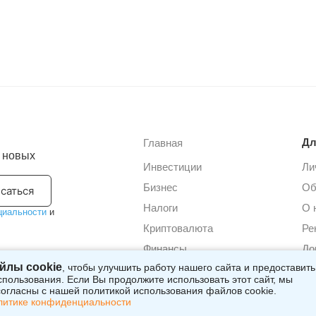
Дл
Главная
е новых
Инвестиции
Ли
Бизнес
Об
саться
Налоги
О 
циальности
и
Криптовалюта
Ре
Финансы
До
йлы cookie
, чтобы улучшить работу нашего сайта и предоставить
пользования. Если Вы продолжите использовать этот сайт, мы
 согласны с нашей политикой использования файлов cookie.
литике конфиденциальности
Обращае