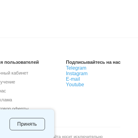
я пользователей
Подписывайтесь на нас
Telegram
чный кабинет
Instagram
E-mail
учение
Youtube
нас
клама
говор оферты
Принять
м внимание. содержание сайта носит исключительно