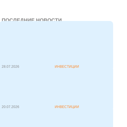
ПОСЛЕДНИЕ НОВОСТИ
Статус квалифицированного
инвестора 2026: условия и
возможности
С 1 апреля 2026 года на
белорусском рынке токенов
(криптовал...
28.07.2026
ИНВЕСТИЦИИ
Apple снова крупнейшая в мире,
но конкуренция высока
Apple вновь, хоть и не
непродолжительное время, стала
самой ...
20.07.2026
ИНВЕСТИЦИИ
Франчайзинг как форма
инвестиций: условия, риски и
реальность ведения бизнеса