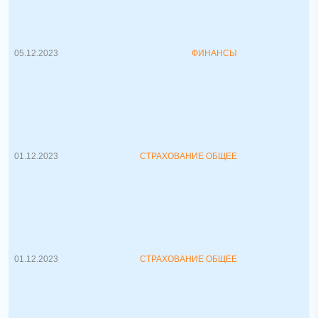
Страхование инвестиций, что делать в
случае разорения брокера или в сл...
05.12.2023
ФИНАНСЫ
Добровольное страхование
накопительной пенсии
С 1 октября 2022 года, согласно Указу
Президента Республики Беларусь о...
01.12.2023
СТРАХОВАНИЕ ОБЩЕЕ
Мобильное приложение "ФСЗН"
С начала февраля 2023 года
Министерство труда и социальной защиты
пред...
01.12.2023
СТРАХОВАНИЕ ОБЩЕЕ
Варианты страхования авто в
Беларуси