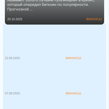
который опередил биткоин по популярности.
Прогнозной ...
20.10.2025
ФИНАНСЫ
Самые богатые люди по версии
Forbes 2025
Американский Forbes презентовал новый
39-й рейтинг долларовы...
22.09.2025
ФИНАНСЫ
Где самые высокие налоги для
бизнеса: топ 5 стран
Однозначно ответить на вопрос о
корпоративной налоговой нагр...
07.09.2025
ФИНАНСЫ
В каких случаях можно продать
недвижимость без налога