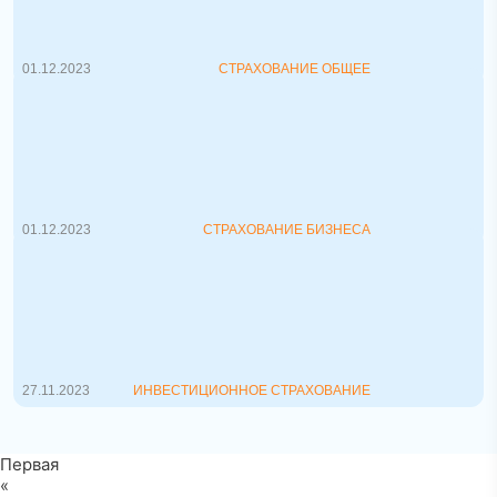
Страхование автомобилей в Беларуси
остается неотъемлемой частью повсед...
01.12.2023
СТРАХОВАНИЕ ОБЩЕЕ
Зачем страховать бизнес
Ведение собственного дела всегда
сопряжено с определенными рисками,
ве...
01.12.2023
СТРАХОВАНИЕ БИЗНЕСА
Инвестиционное страхование жизни
Инвестиционное страхование
жизни: выгодно ли оформлять? Лю...
27.11.2023
ИНВЕСТИЦИОННОЕ СТРАХОВАНИЕ
Первая
«