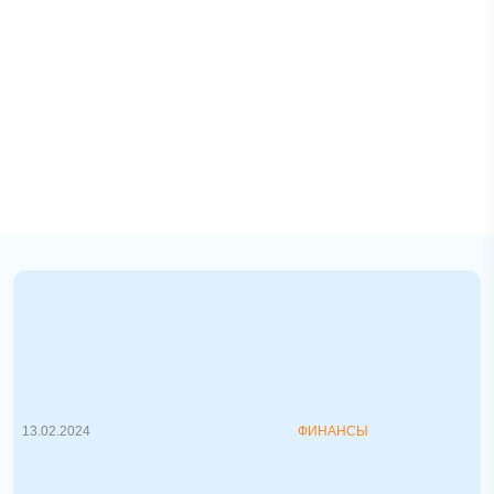
Санкции, новый пакет 2024, Китай в
списке
ЕС предлагает ввести новые санкции для
более двадцати компаний, часть ...
13.02.2024
ФИНАНСЫ
Мышление богатого и бедного