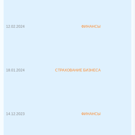
В своей книге «Богатый папа, бедный
папа» Роберт Кийосаки ...
12.02.2024
ФИНАНСЫ
ПУ-3 для ИП в Беларуси по итогам
2023 года, пошаговое заполнение
Корректное заполнение форм отчетности
является неотъемлемой частью бух...
18.01.2024
СТРАХОВАНИЕ БИЗНЕСА
5 признаков неправильного
планирования личного бюджета
Покупки и продажи товаров или услуг
сопровождают нас на жизненном пути...
14.12.2023
ФИНАНСЫ
Как застрахованы инвестиции?