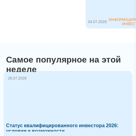
Флиппинг (дословно 
английского to flip —
«пер...
ИНФОРМАЦИЯ
04.07.2026
ИНВЕС
Самое популярное на этой
неделе
28.07.2026
Статус квалифицированного инвестора 2026:
условия и возможности