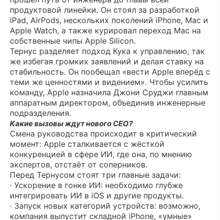
продуктовой линейки. Он стоял за разработкой
iPad, AirPods, нескольких поколений iPhone, Mac и
Apple Watch, а также курировал переход Mac на
собственные чипы Apple Silicon.
Тернус разделяет подход Кука к управлению, так
же избегая громких заявлений и делая ставку на
стабильность. Он пообещал «вести Apple вперёд с
теми же ценностями и видением». Чтобы усилить
команду, Apple назначила Джони Сруджи главным
аппаратным директором, объединив инженерные
подразделения.
Какие вызовы ждут нового CEO?
Смена руководства происходит в критический
момент: Apple сталкивается с жёсткой
конкуренцией в сфере ИИ, где она, по мнению
экспертов, отстаёт от соперников.
Перед Тернусом стоят три главные задачи:
· Ускорение в гонке ИИ: необходимо глубже
интегрировать ИИ в iOS и другие продукты.
· Запуск новых категорий устройств: возможно,
компания выпустит складной iPhone, «умные»