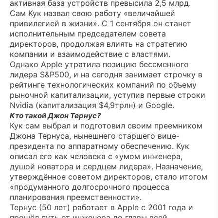
активная база устройств превысила 2,5 млрд.
Сам Кук назвал свою работу «величайшей
привилегией в жизни». С 1 сентября он станет
исполнительным председателем совета
директоров, продолжая влиять на стратегию
компании и взаимодействие с властями.
Однако Apple утратила позицию бессменного
лидера S&P500, и на сегодня занимает строчку в
рейтинге технологических компаний по объему
рыночной капитализации, уступив первые строки
Nvidia (капитализация $4,9трлн) и Google.
Кто такой Джон Тернус?
Кук сам выбрал и подготовил своим преемником
Джона Тернуса, нынешнего старшего вице-
президента по аппаратному обеспечению. Кук
описал его как человека с «умом инженера,
душой новатора и сердцем лидера». Назначение,
утверждённое советом директоров, стало итогом
«продуманного долгосрочного процесса
планирования преемственности».
Тернус (50 лет) работает в Apple с 2001 года и
прошёл путь от инженера до главы всей