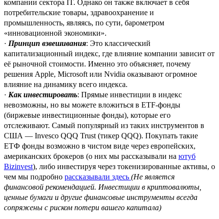
компании сектора IT. Однако он также включает в себя
потребительские товары, здравоохранение и
промышленность, являясь, по сути, барометром
«инновационной экономики».
·
Принцип взвешивания
: Это классический
капитализационный индекс, где влияние компании зависит от
её рыночной стоимости. Именно это объясняет, почему
решения Apple, Microsoft или Nvidia оказывают огромное
влияние на динамику всего индекса.
·
Как инвестировать
: Прямые инвестиции в индекс
невозможны, но вы можете вложиться в ETF-фонды
(биржевые инвестиционные фонды), которые его
отслеживают. Самый популярный из таких инструментов в
США — Invesco QQQ Trust (тикер QQQ). Покупать такие
ЕТФ фонды возможно в чистом виде через европейских,
американских брокеров (o них мы рассказывали на
ютуб
Bizinvest
), либо инвестируя через токенизированные активы, о
чем мы подробно
рассказывали здесь
(Не является
финансовой рекомендацией. Инвестиции в криптовалюты,
ценные бумаги и другие финансовые инструменты всегда
сопряжены с риском потери вашего капитала)