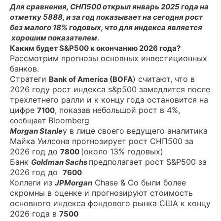
Для сравнения, СНП500 открыл январь 2025 года на
отметку 5888, и за год показывает на сегодня рост
без малого 18% годовых, что для индекса является
.
хорошим показателем
Каким будет S&P500 к окончанию 2026 года?
Рассмотрим прогнозы основных инвестиционных
банков.
Стратеги
) считают, что в
Bank of America (BOFA
2026 году рост индекса s&p500 замедлится после
трехлетнего ралли и к концу года остановится на
цифре
, показав небольшой рост в 4%,
7100
Bloomberg
сообщает
y в лице своего ведущего аналитика
Morgan Stanle
Майка Уилсона прогнозирует рост СНП500 за
2026 год до
(около 13% годовых)
7800
Банк
предполагает рост S&P500 за
Goldman Sachs
2026 год до
7600
Коллеги из
Chase & Co были более
JPMorgan
скромны в оценке и прогнозируют стоимость
основного индекса фондового рынка США к концу
2026 года в
7500