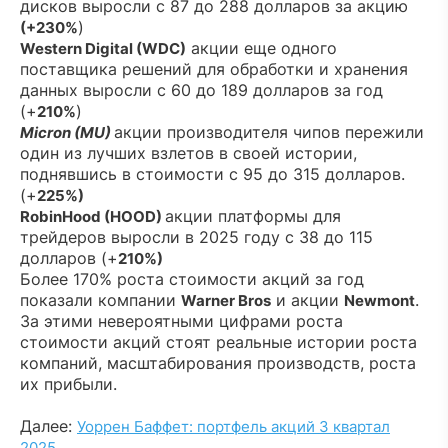
дисков выросли с 87 до 288 долларов за акцию
)
(+230%
акции еще одного
Western Digital (WDC)
поставщика решений для обработки и хранения
данных выросли c 60 до 189 долларов за год
(+
)
210%
акции производителя чипов пережили
Micron (MU)
один из лучших взлетов в своей истории,
поднявшись в стоимости с 95 до 315 долларов.
(+
225%)
акции платформы для
RobinHood (HOOD)
трейдеров выросли в 2025 году с 38 до 115
долларов (+
210%)
Более 170% роста стоимости акций за год
показали компании
и акции
.
Warner Bros
Newmont
За этими невероятными цифрами роста
стоимости акций стоят реальные истории роста
компаний, масштабирования производств, роста
их прибыли.
Далее:
Уоррен Баффет: портфель акций 3 квартал
2025