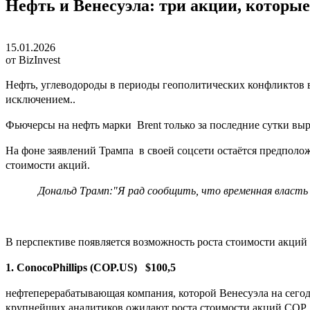
Нефть и Венесуэла: три акции, которы
15.01.2026
от BizInvest
Нефть, углеводороды в периоды геополитических конфликтов
исключением..
Фьючерсы на нефть марки Brent только за последние сутки выро
На фоне заявлений Трампа в своей соцсети остаётся предполо
стоимости акций.
Дональд Трамп:"Я рад сообщить, что временная власт
В перспективе появляется возможность роста стоимости акций
1. ConocoPhillips (COP.US) $100,5
нефтеперерабатывающая компания, которой Венесуэла на сего
крупнейших аналитиков ожидают роста стоимости акций COP