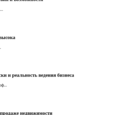
..
 высока
.
ки и реальность ведения бизнеса
ф...
репродаже недвижимости