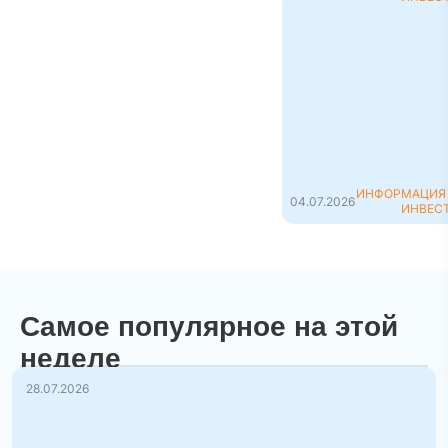
Флиппинг: что это
такое и как
заработать на
перепродаже
недвижимости
Флиппинг (дословно 
английского to flip —
«пер...
ИНФОРМАЦИЯ
04.07.2026
ИНВЕС
Самое популярное на этой
неделе
28.07.2026