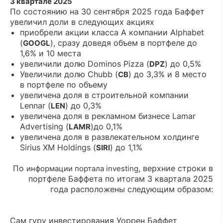
3 квартале 2025
По состоянию на 30 сентября 2025 года Баффет
увеличил доли в следующих акциях
приобрели акции класса А компании Alphabet
(
), сразу доведя объем в портфеле до
GOOGL
1,6% и 10 места
увеличили долю Dominos Pizza (
) до 0,5%
DPZ
Увеличили долю Chubb (
) до 3,3% и 8 место
CB
в портфеле по объему
увеличена доля в строительной компании
Lennar (
) до 0,3%
LEN
увеличена доля в рекламном бизнесе Lamar
Advertising (
)до 0,1%
LAMR
увеличена доля в развлекательном холдинге
Sirius XM Holdings (
) до 1,1%
SIRI
По
, верхние строки в
информации портала investing
портфеле Баффета по итогам 3 квартала 2025
года расположены следующим образом:
Сам гуру инвестирования Уоррен Баффет