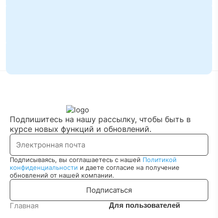
Беларусь: что выбрать для долгосрочного портфеля?
08.06.2026
Акции SpaceX выходят на IPO, а Илон Маск в
триллионеры?
09.05.2026
Индекс Nasdaq 100, состав и изменения 2026
Подпишитесь на нашу рассылку, чтобы быть в
курсе новых функций и обновлений.
Подписываясь, вы соглашаетесь с нашей
Политикой
конфиденциальности
и даете согласие на получение
обновлений от нашей компании.
Подписаться
Главная
Для пользователей