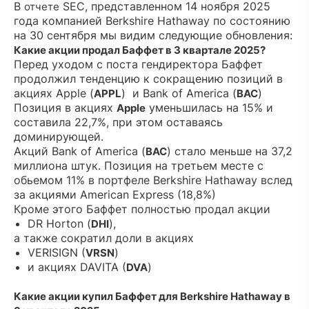
В
SEC, представленном 14 ноября 2025
отчете
года компанией Berkshire Hathaway по состоянию
на 30 сентября мы видим следующие обновления:
Какие акции продал Баффет в 3 квартале 2025?
Перед уходом с поста гендиректора Баффет
продолжил тенденцию к сокращению позиций в
акциях Apple (
) и Bank of America (
)
APPL
BAC
Позиция в акциях
уменьшилась на 15% и
Apple
составила 22,7%, при этом оставаясь
доминирующей.
Акций Bank of America (
) стало меньше на 37,2
BAC
миллиона штук. Позиция на третьем месте с
обьемом 11% в портфеле Berkshire Hathaway вслед
за акциями American Express (18,8%)
Кроме этого Баффет полностью продал акции
DR Horton (
),
DHI
а также сократил доли в акциях
VERISIGN (
)
VRSN
и акциях DAVITA (
)
DVA
Какие акции купил Баффет для Berkshire Hathaway в