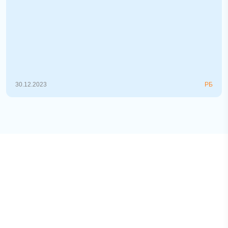
Самые популярные облигации Беларуси за
2023 год
Белорусский рынок акций и облигаций в силу
многих внешних и внутренних факторов
становится все более интересным для
инвесторов как из Беларуси, так и ...
30.12.2023
РБ