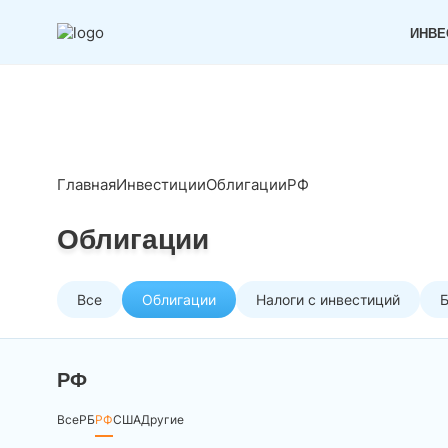
ИНВЕ
Главная
Инвестиции
Облигации
РФ
Облигации
Все
Облигации
Налоги с инвестиций
РФ
Все
РБ
РФ
США
Другие