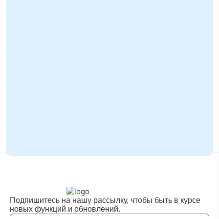
и реальность ведения бизнеса
04.07.2026
Флиппинг: что это такое и как заработать на
перепродаже недвижимости
14.06.2026
Дивидендные акции vs акции роста США, РФ,
Беларусь: что выбрать для долгосрочного портфеля?
08.06.2026
Акции SpaceX выходят на IPO, а Илон Маск в
триллионеры?
09.05.2026
Индекс Nasdaq 100, состав и изменения 2026
Подпишитесь на нашу рассылку, чтобы быть в курсе
новых функций и обновлений.