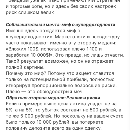
трейдеры уже активно применяют ИИ стратегии
и
, но и здесь без своих настроек
торговые боты
риск слишком велик
Соблазнительная мечта: миф о супердоходности
Именно здесь рождается миф о
«супердоходности». Маркетологи и псевдо-гуру
часто показывают именно эту сторону медали:
«Вложил 100$, использовал плечо 1:100 и
заработал 10 000$!». Это правда, но лишь отчасти.
Такой результат возможен, но он не отражает
полной картины.
Почему это миф? Потому что акцент ставится
только на потенциальной прибыли, полностью
игнорируя пропорционально возросшие риски.
Плечо — это обоюдоострый меч.
Обратная сторона медали: Реалии и риски
Если в примере выше цена актива упадет не на
5%, а на 5%, то убыток составит не 500 рублей, а
те же 5 000 рублей. Но поскольку на вашем счете
было только 10 000 рублей, вы потеряете
половину депозита всего за одну сделку.