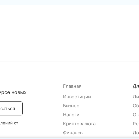
Главная
Дл
урсе новых
Инвестиции
Ли
Бизнес
Об
саться
Налоги
О 
влений от
Криптовалюта
Ре
Финансы
До