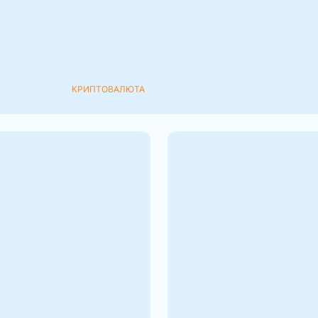
анием
я по ценным бумагам и
ам. Федеральная
КРИПТОВАЛЮТА
 VS Bibyt,
Что будет с Binance
ние криптобирж
рекордного штрафа
ло доходит до обмена
Суд над экс-главой Binan
лют, многие
штраф к бирже. Стоит ли
аются о поиске
закрытия криптовалютн