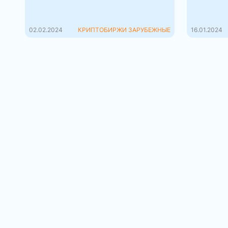
долги перед каждым из своих
доступны
клиентов, н...
криптоби
02.02.2024
КРИПТОБИРЖИ ЗАРУБЕЖНЫЕ
16.01.2024