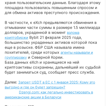
храня пользовательские данные. Благодаря этому
площадка пользовалась повышенным спросом и
для обмена активов преступного происхождения.
В частности, к eXch предьявляются обвинения в
отмывании части суммы в размере 1.5 миллиарда
долларов, украденной в момент
взлома
Bybit 21 фквраля 2025 года,
криптобиржи
большинство украденных активов которой пока
еще в розыске. ФБР США называла имена
похитителей, среди которых
агенты называли и
и Северной Кореи.
группировку
База данных eXch и хранящиеся на ней
криптоактивы сохранены, дальнейшей их судьбой
будет заниматься суд, сообщает пресс служба.
Далее:
Запрет USDT в ЕС с 1 января 2025: Кому это
выгодно и где он будет запрещен?
Dzengi.com: как легально инвестировать в
американские акции в Беларуси