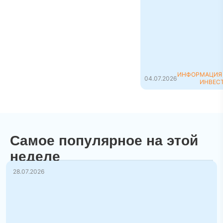
заработать на
перепродаже
недвижимости
Флиппинг (дословно 
английского to flip —
«пер...
ИНФОРМАЦИЯ
04.07.2026
ИНВЕС
Самое популярное на этой
неделе
28.07.2026