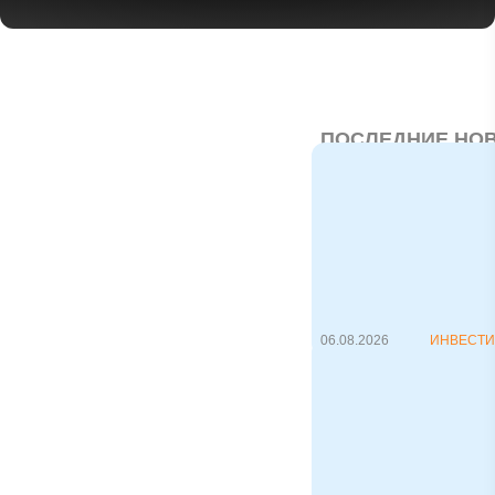
ПОСЛЕДНИЕ НО
Amazon —
капитализация вы
$ 3 трлн, S&P 500
растет
3 августа 2026 года
Amazon официально
вошёл в элитны...
06.08.2026
ИНВЕСТ
Статус
квалифицированно
инвестора 2026:
условия и
возможности